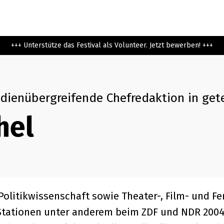
+++ Unterstütze das Festival als Volunteer. Jetzt bewerben! +++
dienübergreifende Chefredaktion in gete
hel
Politikwissenschaft sowie Theater-, Film- und F
h Stationen unter anderem beim ZDF und NDR 20