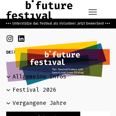
Zum Hauptinhalt der Seite springen
Zur Startseite navigieren
+++ Unterstütze das Festival als Volunteer. Jetzt bewerben! +++
Instagram
Linkedin
DE
EN
Suchbegriff
Suchen
Allgemeine Infos
Festival 2026
Vergangene Jahre