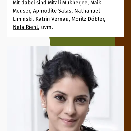
Mit dabei sind
Mitali Mukherjee
,
Maik
Meuser
,
Aphrodite Salas
,
Nathanael
Liminski
,
Katrin Vernau
,
Moritz Döbler
,
Nela Riehl
, uvm.