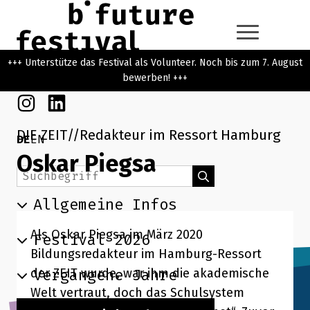
Zum Hauptinhalt der Seite springen
Zur Startseite navigieren
+++ Unterstütze das Festival als Volunteer. Noch bis zum 7. August
bewerben! +++
Instagram
Linkedin
DIE ZEIT
Redakteur im Ressort Hamburg
DE
EN
Oskar Piegsa
Suchbegriff
Suchen
Allgemeine Infos
Als Oskar Piegsa im März 2020
Festival 2026
Bildungsredakteur im Hamburg-Ressort
Vergangene Jahre
der ZEIT wurde, war ihm die akademische
Welt vertraut, doch das Schulsystem