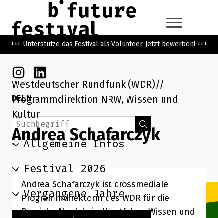
Zum Hauptinhalt der Seite springen
Zur Startseite navigieren
+++ Unterstütze das Festival als Volunteer. Jetzt bewerben! +++
Instagram
Linkedin
Westdeutscher Rundfunk (WDR)
DE
EN
Programmdirektion NRW, Wissen und
Kultur
Suchbegriff
Suchen
Andrea Schafarczyk
Allgemeine Infos
Festival 2026
Andrea Schafarczyk ist crossmediale
Vergangene Jahre
Programmdirektorin des WDR für die
Bereiche Nordrhein-Westfalen, Wissen und