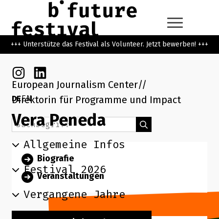
Zum Hauptinhalt der Seite springen
Zur Startseite navigieren
+++ Unterstütze das Festival als Volunteer. Jetzt bewerben! +++
Instagram
Linkedin
European Journalism Center
DE
EN
Direktorin für Programme und Impact
Vera Peneda
Suchbegriff
Suchen
Allgemeine Infos
Biografie
Festival 2026
Veranstaltungen
Vergangene Jahre