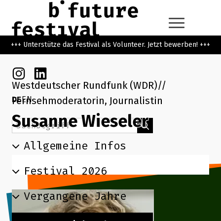
Zum Hauptinhalt der Seite springen
Zur Startseite navigieren
+++ Unterstütze das Festival als Volunteer. Jetzt bewerben! +++
Instagram
Linkedin
Westdeutscher Rundfunk (WDR)
DE
EN
Fernsehmoderatorin, Journalistin
Susanne Wieseler
Suchbegriff
Suchen
Allgemeine Infos
Festival 2026
Vergangene Jahre