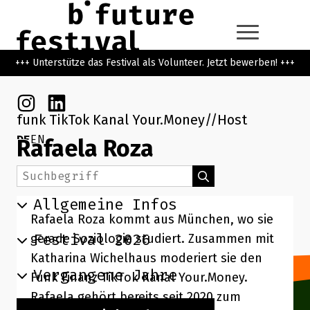
Zum Hauptinhalt der Seite springen
Zur Startseite navigieren
+++ Unterstütze das Festival als Volunteer. Jetzt bewerben! +++
Instagram
Linkedin
funk TikTok Kanal Your.Money
Host
DE
EN
Rafaela Roza
Suchbegriff
Suchen
Allgemeine Infos
Rafaela Roza kommt aus München, wo sie
Festival 2026
gerade Soziologie studiert. Zusammen mit
Katharina Wichelhaus moderiert sie den
Vergangene Jahre
Funk Finanz TikTok Kanal Your.Money.
Rafaela gehört bereits seit 2020 zum