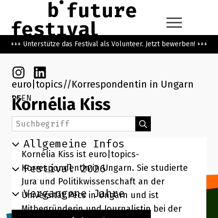
Zum Hauptinhalt der Seite springen
Zur Startseite navigieren
+++ Unterstütze das Festival als Volunteer. Jetzt bewerben! +++
Instagram
Linkedin
euro|topics
Korrespondentin in Ungarn
DE
EN
Kornélia Kiss
Suchbegriff
Suchen
Allgemeine Infos
Kornélia Kiss ist euro|topics-
Festival 2026
Korrespondentin in Ungarn. Sie studierte
Jura und Politikwissenschaft an der
Vergangene Jahre
Universität Pécs in Ungarn und ist
Mitbegründerin und Journalistin bei der