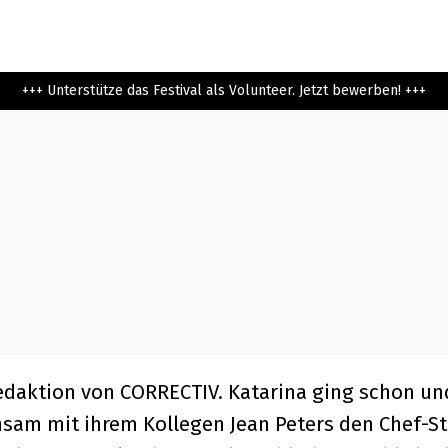
+++ Unterstütze das Festival als Volunteer. Jetzt bewerben! +++
aredaktion von CORRECTIV. Katarina ging schon u
am mit ihrem Kollegen Jean Peters den Chef-St