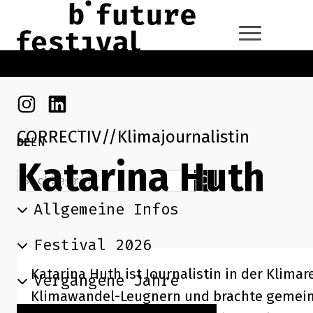
Zum Hauptinhalt der Seite springen
Zur Startseite navigieren
Instagram
Linkedin
CORRECTIV
Klimajournalistin
DE
EN
Katarina Huth
Suchbegriff
Suchen
Allgemeine Infos
Festival 2026
Katarina Huth ist Journalistin in der Klim
Vergangene Jahre
Klimawandel-Leugnern und brachte gemeins