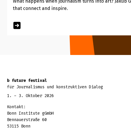
What happens when journalism turns into art? Jakub G
that connect and inspire.
Zurück zum Seitenanfang
b future festival
für Journalismus und konstruktiven Dialog
1. - 3. Oktober 2026
Kontakt:
Bonn Institute gGmbH
Bennauerstraße 60
53115 Bonn