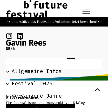
Zum Hauptinhalt der Seite springen
Zur Startseite navigieren
+++ Unterstütze das Festival als Volunteer. Jetzt bewerben! +++
Instagram
Linkedin
Gavin Rees
DE
EN
Suchbegriff
Suchen
Allgemeine Infos
Festival 2026
Zurück zum Seitenanfang
Vergangene Jahre
b future festival
für Journalismus und konstruktiven Dialog