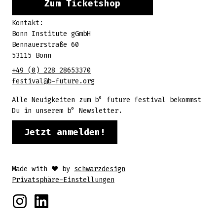
Zum Ticketshop
1. - 3. Oktober 2026
Kontakt:
Bonn Institute gGmbH
Bennauerstraße 60
53115 Bonn
+49 (0) 228 28653370
festival@b-future.org
Alle Neuigkeiten zum b° future festival bekommst
Du in unserem b° Newsletter.
Jetzt anmelden!
Made with ♥ by
schwarzdesign
Privatsphäre-Einstellungen
Instagram
Linkedin