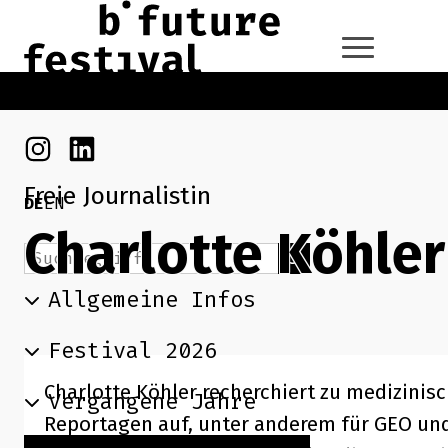
Zum Hauptinhalt der Seite springen
Zur Startseite navigieren
Instagram
Linkedin
Freie Journalistin
DE
EN
Charlotte Köhler
Suchbegriff
Suchen
Allgemeine Infos
Festival 2026
Charlotte Köhler recherchiert zu medizinis
Vergangene Jahre
Reportagen auf, unter anderem für GEO und Z