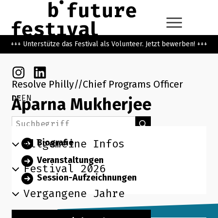
Zum Hauptinhalt der Seite springen
Zur Startseite navigieren
+++ Unterstütze das Festival als Volunteer. Jetzt bewerben! +++
Instagram
Linkedin
Resolve Philly
Chief Programs Officer
DE
EN
Aparna Mukherjee
Suchbegriff
Suchen
Allgemeine Infos
Biografie
Veranstaltungen
Festival 2026
Session-Aufzeichnungen
Vergangene Jahre