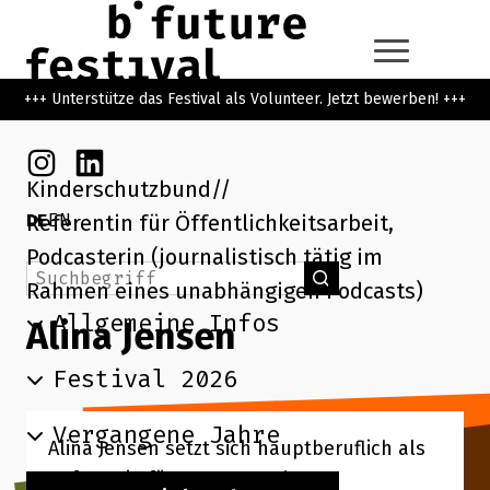
Zum Hauptinhalt der Seite springen
Zur Startseite navigieren
+++ Unterstütze das Festival als Volunteer. Jetzt bewerben! +++
Instagram
Linkedin
Kinderschutzbund
DE
EN
Referentin für Öffentlichkeitsarbeit,
Podcasterin (journalistisch tätig im
Suchbegriff
Suchen
Rahmen eines unabhängigen Podcasts)
Allgemeine Infos
Alina Jensen
Festival 2026
Vergangene Jahre
Alina Jensen setzt sich hauptberuflich als
Referentin für Presse- und